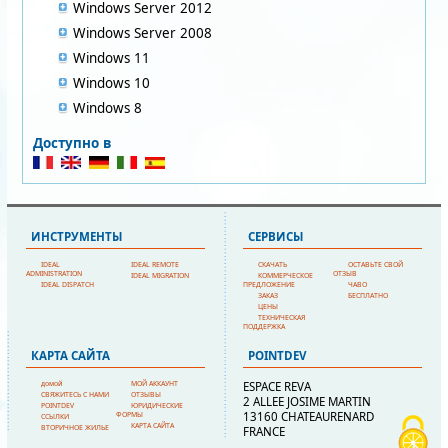
Windows Server 2012
Windows Server 2008
Windows 11
Windows 10
Windows 8
Доступно в
ИНСТРУМЕНТЫ
СЕРВИСЫ
IDEAL
IDEAL REMOTE
СКАЧАТЬ
ОСТАВЬТЕ СВОЙ
ADMINISTRATION
ОТЗЫВ
IDEAL MIGRATION
КОММЕРЧЕСКОЕ
IDEAL DISPATCH
ПРЕДЛОЖЕНИЕ
ЧАВО
ЗАКАЗ
БЕСПЛАТНО
ЦЕНЫ
ТЕХНИЧЕСКАЯ
ПОДДЕРЖКА
КAPTA CAЙTA
POINTDEV
домой
МОЙ АККАУНТ
ESPACE REVA
СВЯЖИТЕСЬ С НАМИ
ОТЗЫВЫ
2 ALLEE JOSIME MARTIN
POINTDEV
ЮРИДИЧЕСКИЕ
13160 CHATEAURENARD
ФОРМЫ
ССЫЛКИ
КAPTA CAЙTA
ВТОРИЧНОЕ ЖИЛЬЕ
FRANCE