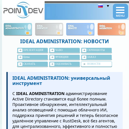
Panneau de gestion des cookies
IDEAL
IDEAL
IDEAL
IDEAL
ADMINISTRATION
DISPATCH
REMOTE
MIGRATION
IDEAL ADMINISTRATION: НОВОСТИ
ПРЕЗЕНТАЦИЯ
ЧАВО
СКРИНШОТЫ
Цены
ФУНКЦИИ
ЗАКАЗ
СКАЧАТЬ
ОЦЕНИВАТЬ
НОВОСТИ
IDEAL ADMINISTRATION: универсальный
инструмент
С
IDEAL ADMINISTRATION
администрирование
Active Directory становится ещё более полным.
Проактивное обнаружение, интеллектуальный
анализ оповещений с помощью облачного ИИ,
поддержка принятия решений и теперь безопасное
удалённое управление с RustDesk, всё без агентов,
для централизованного, эффективного и полностью