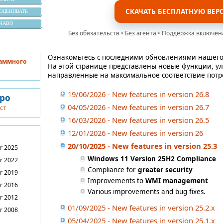
СКАЧАТЬ БЕСПЛАТНУЮ ВЕР
ОЦЕНИВАТЬ
ЧАВО
Без обязательств • Без агента • Поддержка включен
Ознакомьтесь с последними обновлениями нашего
раммного
На этой странице представлены новые функции, у
направленные на максимальное соответствие потр
19/06/2026 - New features in version 26.8
вро
04/05/2026 - New features in version 26.7
ст
16/03/2026 - New features in version 26.5
12/01/2026 - New features in version 26
20/10/2025 - New features in version 25.3
r 2025
Windows 11 Version 25H2 Compliance
r 2022
Compliance for
greater security
r 2019
Improvements to
WMI management
r 2016
Various improvements and bug fixes.
r 2012
01/09/2025 - New features in version 25.2.x
r 2008
05/04/2025 - New features in version 25.1.x