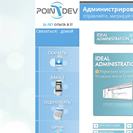
Panneau de gestion des cookies
Администриров
Управляйте, мигрируйт
26 ЛЕТ
ОПЫТА В IT
Связаться
домой
IDEAL
ADMINISTRATION
СКАЧАТЬ
IDEAL
ADMINISTRAT
Упростите управл
ЗАКАЗ
Windows Active Direc
ОЦЕНИВАТЬ
Цены
ПРЕЗЕНТАЦИЯ
ФУНКЦИИ