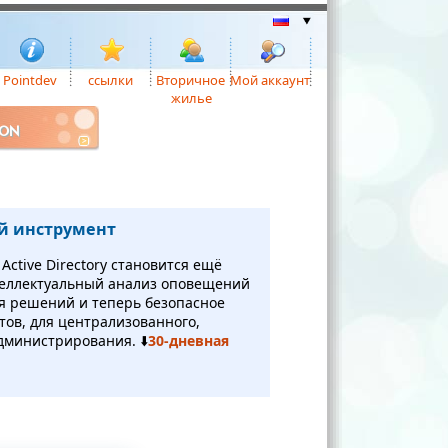
Pointdev
ссылки
Вторичное
Мой аккаунт
жилье
ION
й инструмент
ctive Directory становится ещё
теллектуальный анализ оповещений
я решений и теперь безопасное
нтов, для централизованного,
дминистрирования. ⬇️
30-дневная