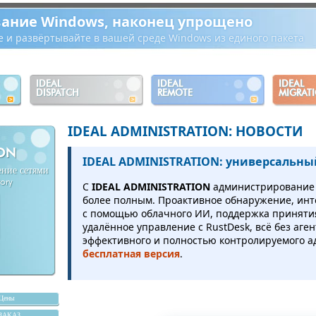
ание Windows, наконец упрощено
е и развёртывайте в вашей среде Windows из единого пакета
IDEAL
IDEAL
IDEAL
DISPATCH
REMOTE
MIGRAT
IDEAL ADMINISTRATION: НОВОСТИ
ION
IDEAL ADMINISTRATION: универсальны
ение сетями
tory
С
IDEAL ADMINISTRATION
администрирование A
более полным. Проактивное обнаружение, ин
с помощью облачного ИИ, поддержка приняти
удалённое управление с RustDesk, всё без аге
эффективного и полностью контролируемого а
бесплатная версия
.
Цены
ЗАКАЗ