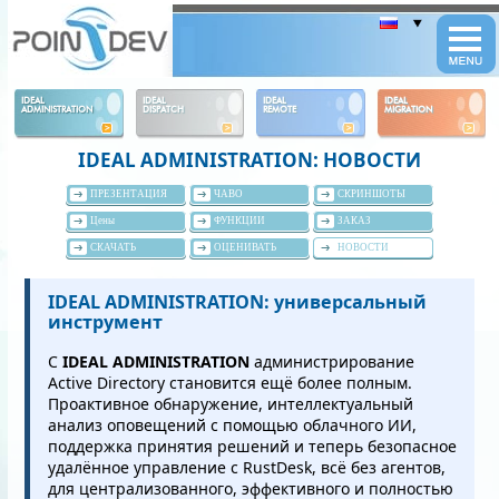
Panneau de gestion des cookies
IDEAL
IDEAL
IDEAL
IDEAL
ADMINISTRATION
DISPATCH
REMOTE
MIGRATION
IDEAL ADMINISTRATION: НОВОСТИ
ПРЕЗЕНТАЦИЯ
ЧАВО
СКРИНШОТЫ
Цены
ФУНКЦИИ
ЗАКАЗ
СКАЧАТЬ
ОЦЕНИВАТЬ
НОВОСТИ
IDEAL ADMINISTRATION: универсальный
инструмент
С
IDEAL ADMINISTRATION
администрирование
Active Directory становится ещё более полным.
Проактивное обнаружение, интеллектуальный
анализ оповещений с помощью облачного ИИ,
поддержка принятия решений и теперь безопасное
удалённое управление с RustDesk, всё без агентов,
для централизованного, эффективного и полностью