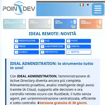
Panneau de gestion des cookies
IDEAL
IDEAL
IDEAL
IDEAL
ADMINISTRATION
DISPATCH
REMOTE
MIGRATION
IDEAL REMOTE: NOVITÀ
PRESENTAZIONE
FAQ
VISIVE
PREZZI
CARATTERISTICHE
ORDINA
SCARICA
PREVENTIVO
NOVITÀ
IDEAL ADMINISTRATION: lo strumento tutto
in uno!
Con
IDEAL ADMINISTRATION
, l’amministrazione di
Active Directory diventa ancora più completa.
Rilevamento proattivo, analisi intelligente degli avvisi
tramite IA Cloud, supporto alle decisioni e ora
controllo remoto sicuro con RustDesk, il tutto senza
agent, per un’amministrazione centralizzata, efficiente
e sotto controllo. ⬇️
Versione gratuita di 30 giorni
.