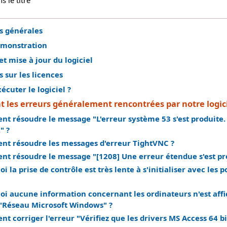
 le titre
s générales
émonstration
et mise à jour du logiciel
 sur les licences
cuter le logiciel ?
t les erreurs généralement rencontrées par notre logici
t résoudre le message "L'erreur système 53 s'est produite.
" ?
t résoudre les messages d'erreur TightVNC ?
t résoudre le message "[1208] Une erreur étendue s'est pr
i la prise de contrôle est très lente à s'initialiser avec le
oi aucune information concernant les ordinateurs n'est affi
 "Réseau Microsoft Windows" ?
 corriger l'erreur "Vérifiez que les drivers MS Access 64 bit