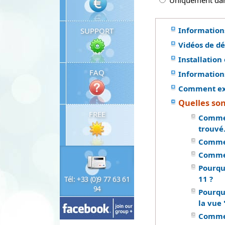
Uniquement dans
Information
SUPPORT
Vidéos de d
Installation 
FAQ
Informations
Comment exé
Quelles son
FREE
Commen
trouvé.
Commen
Commen
Pourquo
11 ?
Tél: +33 (0)9 77 63 61
94
Pourqu
la vue
Comment