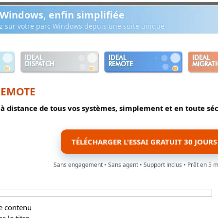
 Windows, enfin simplifiée
ez sur votre parc Windows depuis une suite unique
IDEAL
IDEAL
IDEAL
DISPATCH
REMOTE
MIGRAT
REMOTE
 à distance de tous vos systèmes, simplement et en toute sé
TÉLÉCHARGER L'ESSAI GRATUIT 30 JOURS
Sans engagement • Sans agent • Support inclus • Prêt en 5 
le contenu