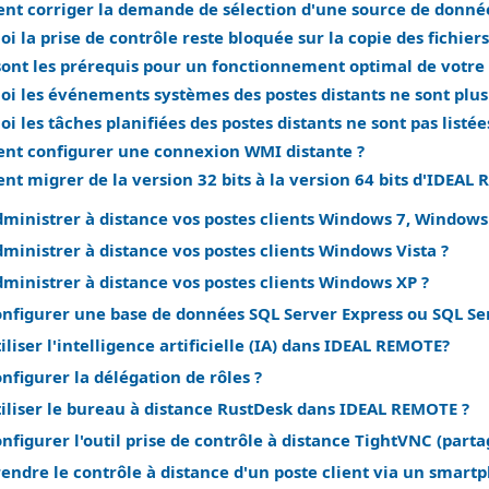
t corriger la demande de sélection d'une source de donnée
i la prise de contrôle reste bloquée sur la copie des fichiers
sont les prérequis pour un fonctionnement optimal de votre l
i les événements systèmes des postes distants ne sont plus li
i les tâches planifiées des postes distants ne sont pas listées
t configurer une connexion WMI distante ?
t migrer de la version 32 bits à la version 64 bits d'IDEAL
inistrer à distance vos postes clients Windows 7, Windows
inistrer à distance vos postes clients Windows Vista ?
inistrer à distance vos postes clients Windows XP ?
figurer une base de données SQL Server Express ou SQL Se
iser l'intelligence artificielle (IA) dans IDEAL REMOTE?
figurer la délégation de rôles ?
liser le bureau à distance RustDesk dans IDEAL REMOTE ?
igurer l'outil prise de contrôle à distance TightVNC (parta
dre le contrôle à distance d'un poste client via un smartp