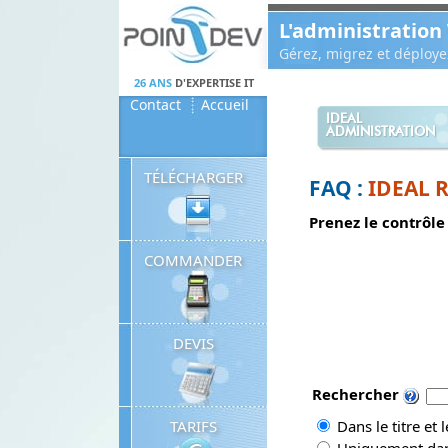
Panneau de gestion des cookies
L'administration
Gérez, migrez et déploy
26 ANS
D'EXPERTISE IT
Contact
Accueil
IDEAL
ADMINISTRATION
TÉLÉCHARGER
FAQ :
IDEAL 
Prenez le contrôle
COMMANDER
DEVIS
Rechercher
TARIFS
Dans le titre et 