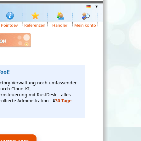
Pointdev
Referenzen
Händler
Mein konto
ION
ool!
rectory-Verwaltung noch umfassender.
durch Cloud-KI,
ernsteuerung mit RustDesk – alles
ollierte Administration.. ⬇️
30-Tage-