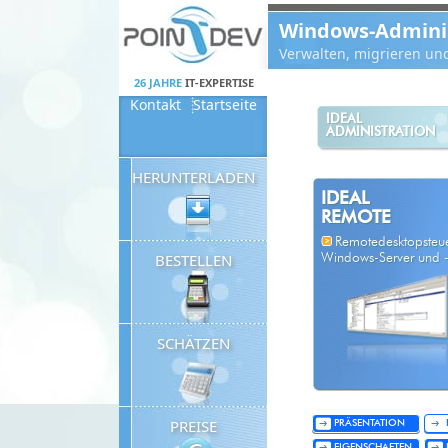
Panneau de gestion des cookies
Windows-Administ
Verwalten, migrieren un
26 JAHRE
IT-EXPERTISE
Kontakt
Startseite
IDEAL
ADMINISTRATION
HERUNTERLADEN
IDEAL
REMOTE
Remotedesktopsteue
BESTELLEN
Windows-Server und -
SCHÄTZEN
PREISE
PRÄSENTATION
EIGENSCHAFTEN