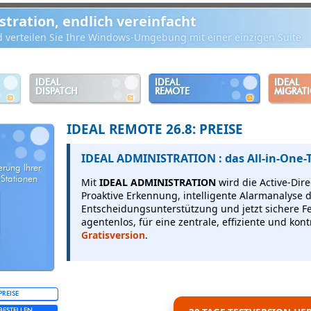
ration, endlich vereinfacht
d verteilen Sie Ihre Windows-Umgebung mit einer einzigen Suite
IDEAL
IDEAL
IDEAL
DISPATCH
REMOTE
MIGRAT
IDEAL REMOTE 26.8: PREISE
IDEAL ADMINISTRATION : das All-in-One-T
rung Ihrer
Stationen
Mit
IDEAL ADMINISTRATION
wird die Active-Di
Proaktive Erkennung, intelligente Alarmanalyse 
Entscheidungsunterstützung und jetzt sichere F
agentenlos, für eine zentrale, effiziente und kontr
Gratisversion
.
PREISE
BESTELLEN