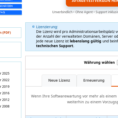
30-TAGE-TESTVERSION H
SCHÄTZEN
Unverbindlich • Ohne Agent • Support inklusi
FAQ
Lizenzierung:
Die Lizenz wird pro Administrationsarbeitsplatz 
n (PDF)
der Anzahl der verwalteten Domänen, Server od
Jede neue Lizenz ist
lebenslang gültig
und bein
technischen Support
.
Währung wählen
r 2025
r 2022
Neue Lizenz
Erneuerung
r 2019
r 2016
Wenn Ihre Softwarewartung vor mehr als einem M
r 2012
weiterhin zu einem Vorzugsp
r 2008