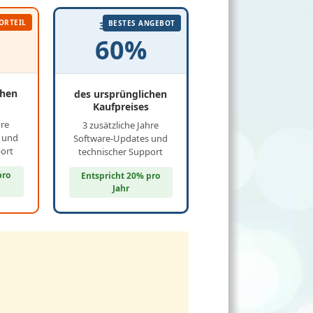
ORTEIL
BESTES ANGEBOT
3 JAHRE
60%
chen
des ursprünglichen
Kaufpreises
hre
3 zusätzliche Jahre
 und
Software-Updates und
port
technischer Support
pro
Entspricht 20% pro
Jahr